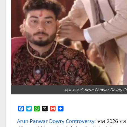
दहेज या दान? Arun Panwar Dowry Contr
Facebook
Telegram
WhatsApp
X
Gmail
Share
Arun Panwar Dowry Controversy:
साल 2026 चल रहा