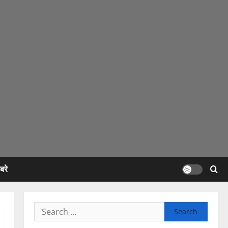
रे
Search
for: