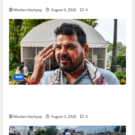
को 19,324 वोटों से हराया, RJD तीसरे स्थान पर
Muskan Kashyap
August 4, 2026
0
भारत
Brij Bhushan Sharan Singh Acquitted:
WFI Sexual Harassment Case में दिल्ली कोर्ट से
बरी, Bajrang Punia जाएंगे हाईकोर्ट
Muskan Kashyap
August 3, 2026
0