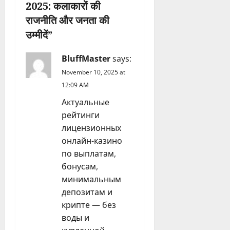
a
2025: कलाकारों की
राजनीति और जनता की
t
उम्मीदें
”
i
BluffMaster
says:
o
November 10, 2025 at
n
12:09 AM
Актуальные
рейтинги
лицензионных
онлайн-казино
по выплатам,
бонусам,
минимальным
депозитам и
крипте — без
воды и