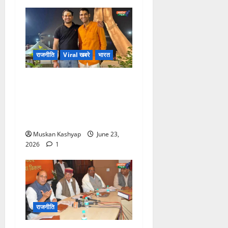
राजनीति
Viral खबरे
भारत
Tej Pratap Yadav के
सरकारी आवास में बड़ी चोरी! पार्टी
फण्ड के 20 लाख रुपये गायब,
PA के खिलाफ FIR दर्ज
Muskan Kashyap
June 23,
2026
1
राजनीति