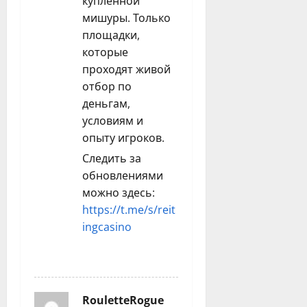
купленной
мишуры. Только
площадки,
которые
проходят живой
отбор по
деньгам,
условиям и
опыту игроков.
Следить за
обновлениями
можно здесь:
https://t.me/s/reit
ingcasino
REPLY
RouletteRogue