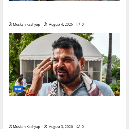
Prashant Kishor Victory in Bankipur: BJP
को 19,324 वोटों से हराया, RJD तीसरे स्थान पर
Muskan Kashyap
August 4, 2026
0
भारत
Brij Bhushan Sharan Singh Acquitted:
WFI Sexual Harassment Case में दिल्ली कोर्ट से
बरी, Bajrang Punia जाएंगे हाईकोर्ट
Muskan Kashyap
August 3, 2026
0