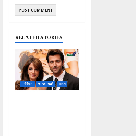
RELATED STORIES
मनोरंजन
Viral खबरे
भारत
Hrithik Roshan-
Sussanne Khan
Divorce Update: ₹400
करोड़ Alimony Claim पर
आया बड़ा खुलासा