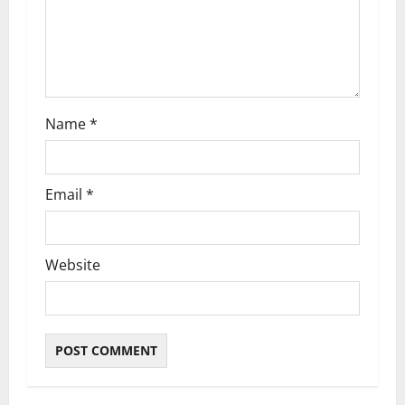
a
t
i
o
Name
*
n
Email
*
Website