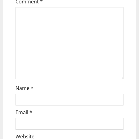
i
Comment
*
o
n
Name
*
Email
*
Website