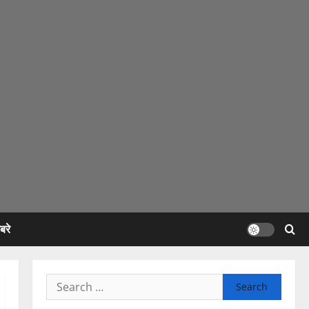
रे
Search
for: