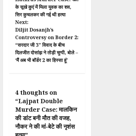
o
के सूखे कुएं में मिला युवक का शव,
सिर कुचलकर की गई थी हत्या
s
Next:
t
Diljit Dosanjh’s
Controversy on Border 2:
n
“सरदार जी 3” विवाद के बीच
दिलजीत दोसांझ ने तोड़ी चुप्पी, बोले –
a
‘मैं अब भी बॉर्डर 2 का हिस्सा हूं’
v
i
4 thoughts on
g
“
Lajpat Double
a
Murder Case: मालकिन
की डांट बनी मौत की वजह,
t
नौकर ने की मां-बेटे की नृशंस
i
हत्या
”