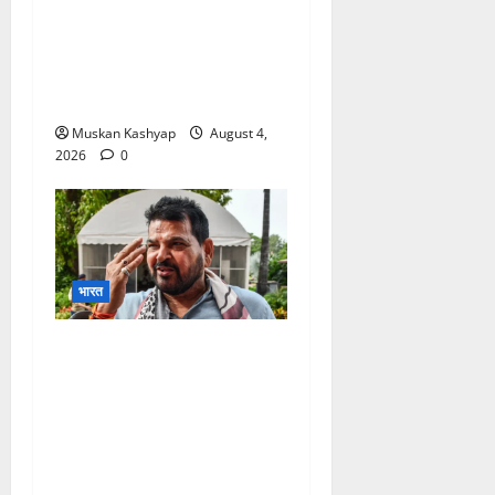
Prashant Kishor
Victory in Bankipur:
BJP को 19,324 वोटों से हराया,
RJD तीसरे स्थान पर
Muskan Kashyap
August 4,
2026
0
भारत
Brij Bhushan Sharan
Singh Acquitted: WFI
Sexual Harassment
Case में दिल्ली कोर्ट से बरी,
Bajrang Punia जाएंगे
हाईकोर्ट