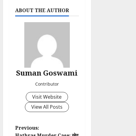
ABOUT THE AUTHOR
Suman Goswami
Contributor
Visit Website
View All Posts
P
Previous:
Hathras Murder Case: खेत