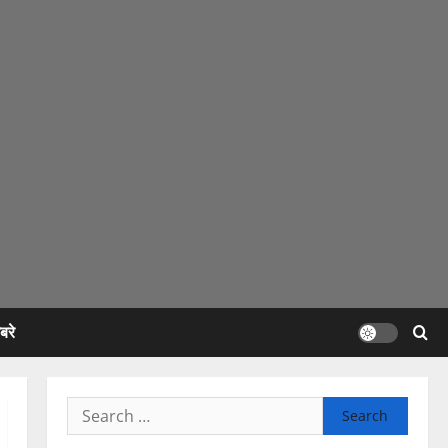
रे
Search
for: