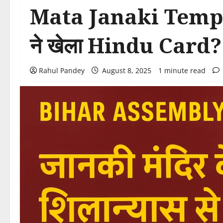
Mata Janaki Temple श
ने खेला Hindu Card?
Rahul Pandey
August 8, 2025
1 minute read