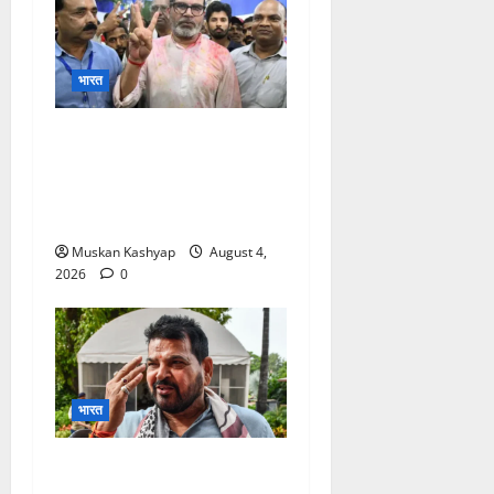
भारत
Prashant Kishor
Victory in Bankipur:
BJP को 19,324 वोटों से हराया,
RJD तीसरे स्थान पर
Muskan Kashyap
August 4,
2026
0
भारत
Brij Bhushan Sharan