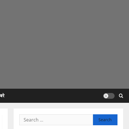
रे
Search
for: