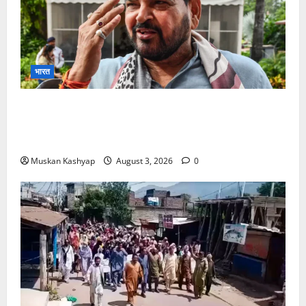
भारत
Brij Bhushan Sharan Singh Acquitted:
WFI Sexual Harassment Case में दिल्ली कोर्ट से
बरी, Bajrang Punia जाएंगे हाईकोर्ट
Muskan Kashyap
August 3, 2026
0