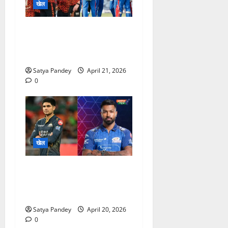
खेल
SRH vs DC: हैदराबाद में
बराबरी की टक्कर, किसके नाम
होगी जीत?
Satya Pandey
April 21, 2026
0
खेल
GT vs MI: अहमदाबाद में होगा
हाई-वोल्टेज मुकाबला, कौन मारेगा
बाज़ी?
Satya Pandey
April 20, 2026
0