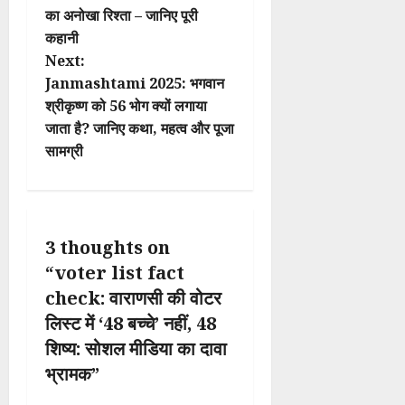
का अनोखा रिश्ता – जानिए पूरी
s
कहानी
t
Next:
Janmashtami 2025: भगवान
n
श्रीकृष्ण को 56 भोग क्यों लगाया
जाता है? जानिए कथा, महत्व और पूजा
a
सामग्री
v
i
3 thoughts on
g
“
voter list fact
a
check: वाराणसी की वोटर
लिस्ट में ‘48 बच्चे’ नहीं, 48
t
शिष्य: सोशल मीडिया का दावा
i
भ्रामक
”