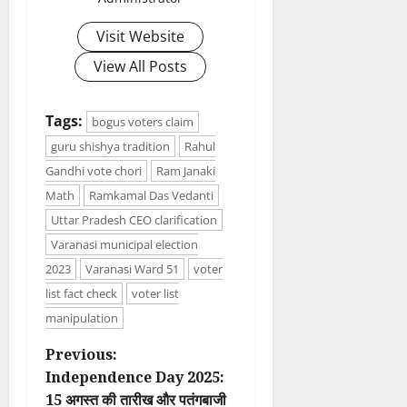
Visit Website
View All Posts
Tags:
bogus voters claim
guru shishya tradition
Rahul
Gandhi vote chori
Ram Janaki
Math
Ramkamal Das Vedanti
Uttar Pradesh CEO clarification
Varanasi municipal election
2023
Varanasi Ward 51
voter
list fact check
voter list
manipulation
P
Previous:
Independence Day 2025:
o
15 अगस्त की तारीख और पतंगबाजी