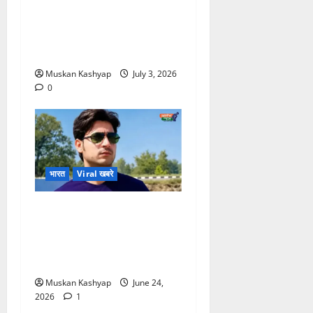
Sussanne Khan
Divorce Update: ₹400
करोड़ Alimony Claim पर
आया बड़ा खुलासा
Muskan Kashyap
July 3, 2026
0
भारत
Viral खबरे
Bharat Tiwari
Encounter Case:
महापंचायत से पहले बड़ा एक्शन,
SDPO हटाए गए, जांच तेज
Muskan Kashyap
June 24,
2026
1