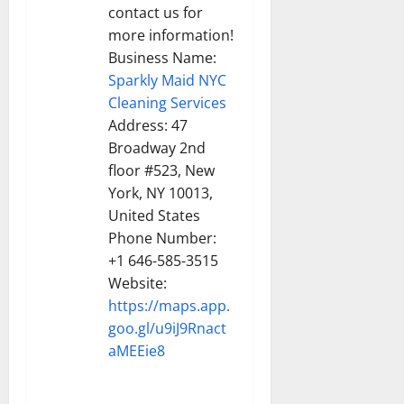
contact us for
more information!
Business Name:
Sparkly Maid NYC
Cleaning Services
Address: 47
Broadway 2nd
floor #523, New
York, NY 10013,
United States
Phone Number:
+1 646-585-3515
Website:
https://maps.app.
goo.gl/u9iJ9Rnact
aMEEie8
REPLY