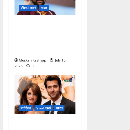
Viral खबरे
भारत
Bageshwar Baba
News: छोटे भाई शालिग्राम से
रिश्ता टोन का दावा, फायरिंग केस
पर बोले-“अपराध किया है तो
कड़ी सजा मिले”
Muskan Kashyap
July 15,
2026
0
मनोरंजन
Viral खबरे
भारत
Hrithik Roshan-