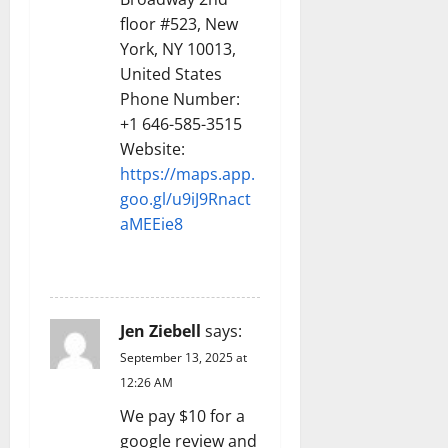
floor #523, New
York, NY 10013,
United States
Phone Number:
+1 646-585-3515
Website:
https://maps.app.
goo.gl/u9iJ9Rnact
aMEEie8
REPLY
Jen Ziebell
says:
September 13, 2025 at
12:26 AM
We pay $10 for a
google review and