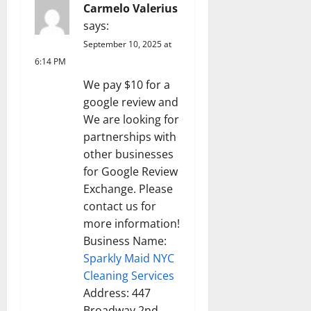
o
Carmelo Valerius
says:
n
September 10, 2025 at
6:14 PM
We pay $10 for a
google review and
We are looking for
partnerships with
other businesses
for Google Review
Exchange. Please
contact us for
more information!
Business Name:
Sparkly Maid NYC
Cleaning Services
Address: 447
Broadway 2nd