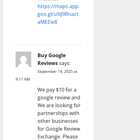
https://maps.app.
goo.gl/u9iJ9Rnact
aMEEie8
REPLY
Buy Google
Reviews
says:
September 14, 2025 at
9:11 AM
We pay $10 for a
google review and
We are looking for
partnerships with
other businesses
for Google Review
Exchange. Please