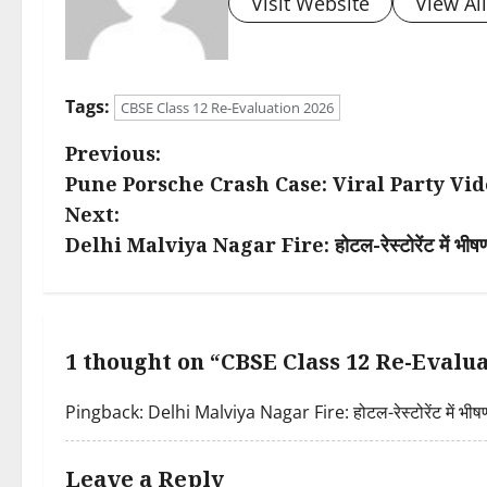
Visit Website
View Al
Tags:
CBSE Class 12 Re-Evaluation 2026
P
Previous:
Pune Porsche Crash Case: Viral Party Video ने 
o
Next:
s
Delhi Malviya Nagar Fire: होटल-रेस्टोरेंट में भीषण आ
t
n
1 thought on “
CBSE Class 12 Re-Evaluation 2
a
Pingback:
Delhi Malviya Nagar Fire: होटल-रेस्टोरेंट में भीष
v
i
Leave a Reply