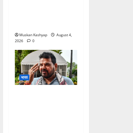
Prashant Kishor
Victory in Bankipur:
BJP को 19,324 वोटों से हराया,
RJD तीसरे स्थान पर
Muskan Kashyap
August 4,
2026
0
भारत
Brij Bhushan Sharan
Singh Acquitted: WFI
Sexual Harassment
Case में दिल्ली कोर्ट से बरी,
Bajrang Punia जाएंगे
हाईकोर्ट