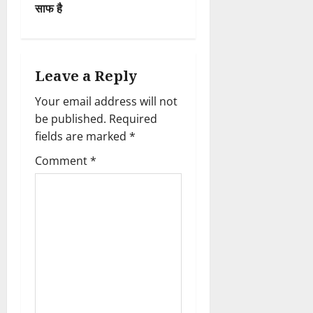
साफ है
n
a
Leave a Reply
v
Your email address will not
i
be published.
Required
fields are marked
*
g
Comment
*
a
t
i
o
n