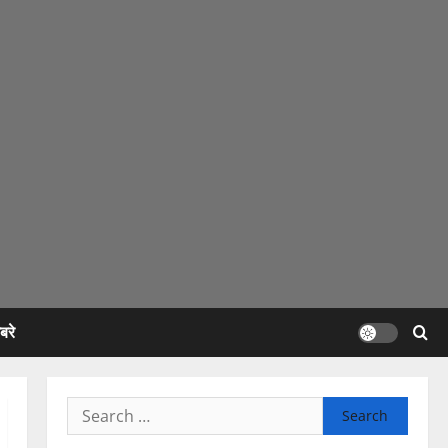
रे
Search
for: