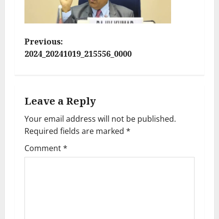
P
Previous:
2024_20241019_215556_0000
o
s
Leave a Reply
t
Your email address will not be published.
n
Required fields are marked
*
a
Comment
*
v
i
g