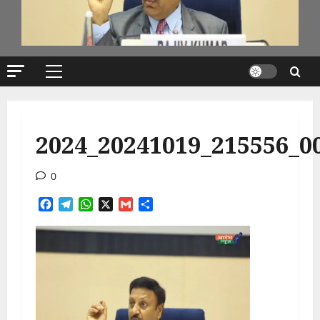
Primary
Menu
2024_20241019_215556_0
0
Facebook
Telegram
WhatsApp
X
Gmail
Share