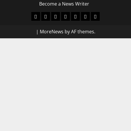
Become a News Writer
Home
About
Contact
PRIVACY
Disclaimer
Terms
Become
Us
Us
POLICY
&
a
|
MoreNews
by AF themes.
Condtions
News
Writer