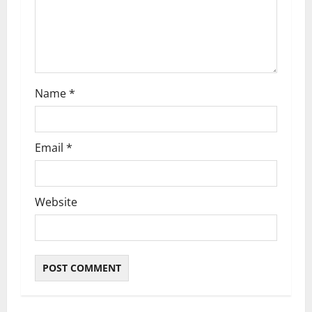
a
t
i
Name
*
o
n
Email
*
Website