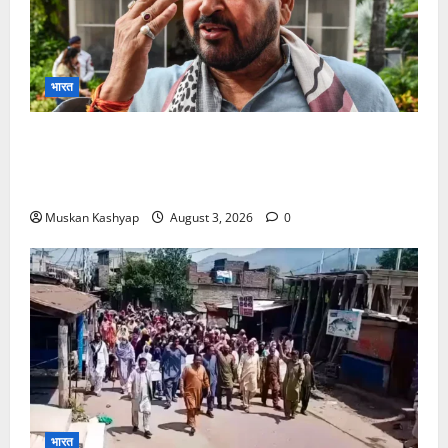
भारत
Brij Bhushan Sharan Singh Acquitted:
WFI Sexual Harassment Case में दिल्ली कोर्ट से
बरी, Bajrang Punia जाएंगे हाईकोर्ट
Muskan Kashyap
August 3, 2026
0
भारत