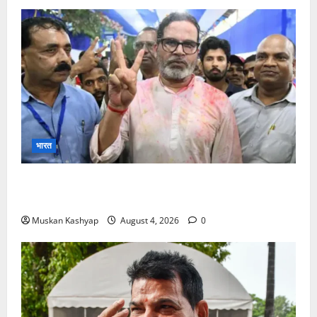
भारत
Prashant Kishor Victory in Bankipur: BJP
को 19,324 वोटों से हराया, RJD तीसरे स्थान पर
Muskan Kashyap
August 4, 2026
0