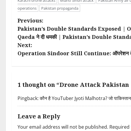
Karachi drone attacks
Miano Sindh attack
Pakistan Army air d
operations
Pakistan propaganda
P
Previous:
Pakistan’s Double Standards Exposed | Ope
o
Qaeda ने दी धमकी | Pakistan’s Double Stan
s
Next:
Operation Sindoor Still Continue: ऑपरेशन के बाद
t
n
a
1 thought on “
Drone Attack Pakistan | ला
v
Pingback:
कौन है YouTuber Jyoti Malhotra? जो पाकिस्तान 
i
Leave a Reply
g
Your email address will not be published.
Required 