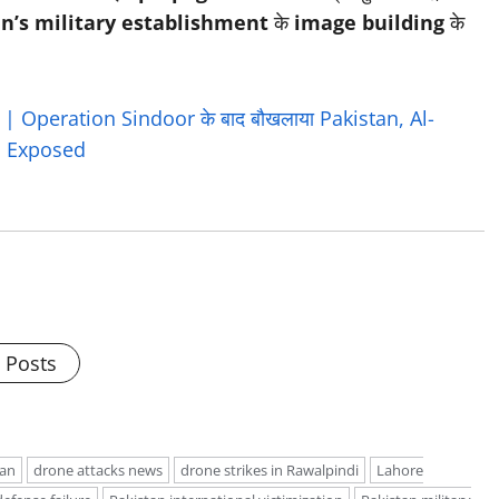
n’s military establishment
के
image building
के
 Operation Sindoor के बाद बौखलाया Pakistan, Al-
s Exposed
l Posts
tan
drone attacks news
drone strikes in Rawalpindi
Lahore