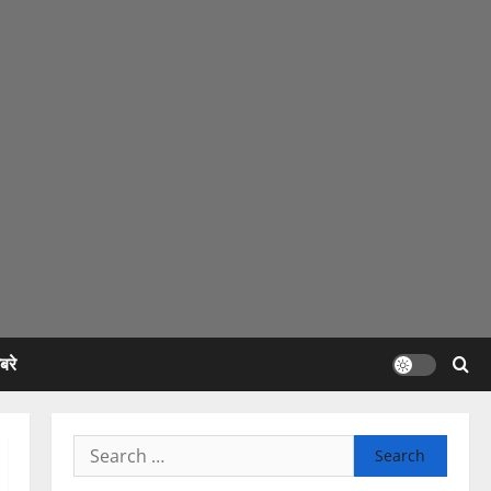
रे
Search
for: