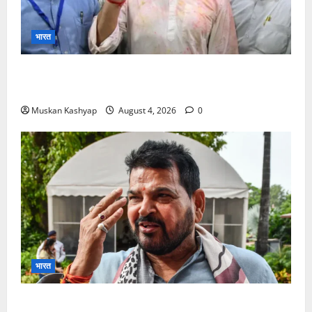
भारत
Prashant Kishor Victory in Bankipur: BJP
को 19,324 वोटों से हराया, RJD तीसरे स्थान पर
Muskan Kashyap
August 4, 2026
0
भारत
Brij Bhushan Sharan Singh Acquitted: