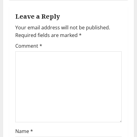
t
Leave a Reply
n
Your email address will not be published.
a
Required fields are marked
*
Comment
*
v
i
g
a
t
i
o
Name
*