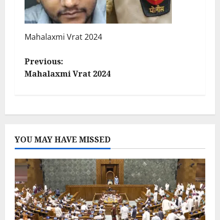
Mahalaxmi Vrat 2024
P
Previous:
Mahalaxmi Vrat 2024
o
s
t
YOU MAY HAVE MISSED
n
a
v
i