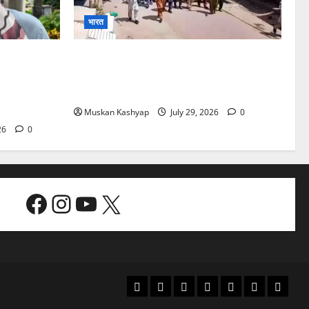
भारत
Singh
PoK Firing: Rawalkot में सुरक्षाबलों की
गोलीबारी, 14 प्रदर्शनकारियों की मौत; चश्मदीदों
ोर्ट से बरी,
ने बताया पूरा मंजर
्ट
Muskan Kashyap
July 29, 2026
0
26
0
Facebook
Instagram
YouTube
X
Home
About
Contact
PRIVACY
Disclaimer
Terms
Becom
Us
Us
POLICY
&
a