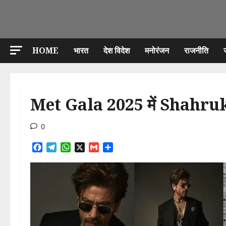
HOME
भारत
देश विदेश
मनोरंजन
राजनीति
Met Gala 2025 में Shahrukh 
0
Facebook
Telegram
WhatsApp
X
Gmail
Share