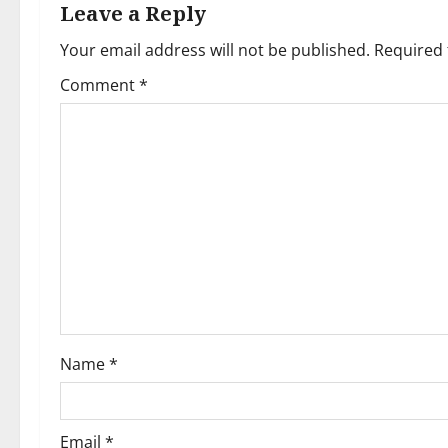
t
Leave a Reply
Your email address will not be published.
Required 
n
Comment
*
a
v
i
g
a
t
i
Name
*
o
n
Email
*