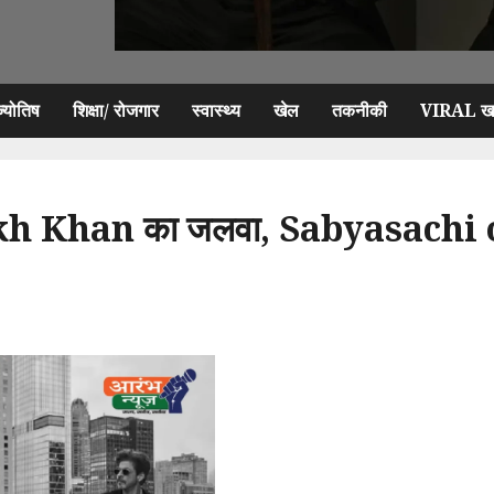
ज्योतिष
शिक्षा/ रोजगार
स्वास्थ्य
खेल
तकनीकी
VIRAL खब
Khan का जलवा, Sabyasachi outfit 