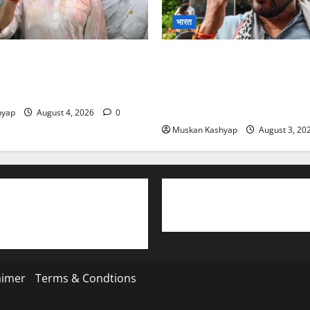
भारत
 Kishor Victory in
Brij Bhushan Sharan 
BJP को 19,324 वोटों से
Acquitted: WFI Sexual
ीसरे स्थान पर
Harassment Case में दिल्ली क
Bajrang Punia जाएंगे हाईकोर
hyap
August 4, 2026
0
Muskan Kashyap
August 3, 20
aimer
Terms & Condtions