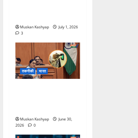
2026: माइक्रोसॉफ्ट में फिर होगी
बड़ी छंटनी? 5,000 से ज़्यदा
कर्मचारियों की जा सकती है नौकरी
Muskan Kashyap
July 1, 2026
3
तकनीकी
भारत
Delhi EV Policy 2026:
EV खरीदने पर मिलेगा बड़ा
फायदा, Petrol वाहनों पर होंगे
नए नियम लागु
Muskan Kashyap
June 30,
2026
0