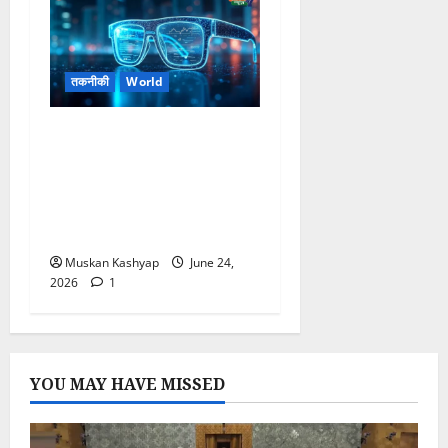
तकनीकी
World
Meta AI Glasses
Launch: Kylie Jenner
Partnership के साथ बड़ा
लॉन्च, कैमरा और AI फीचर्स ने
खींचा ध्यान
Muskan Kashyap
June 24,
2026
1
YOU MAY HAVE MISSED