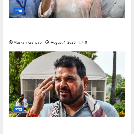
भारत
Prashant Kishor Victory in Bankipur: BJP
को 19,324 वोटों से हराया, RJD तीसरे स्थान पर
Muskan Kashyap
August 4, 2026
0
भारत
Brij Bhushan Sharan Singh Acquitted:
WFI Sexual Harassment Case में दिल्ली कोर्ट से