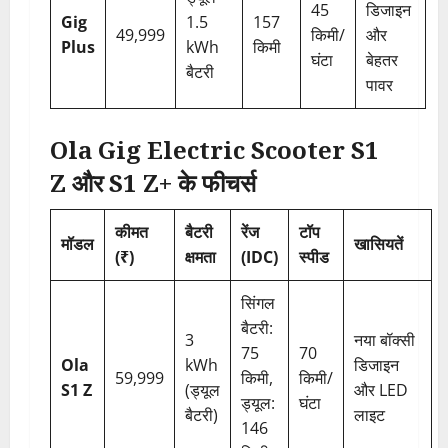
45
डिजाइन
Gig
1.5
157
49,999
किमी/
और
Plus
kWh
किमी
घंटा
बेहतर
बैटरी
पावर
Ola Gig Electric Scooter S1
Z और S1 Z+ के फीचर्स
कीमत
बैटरी
रेंज
टॉप
मॉडल
खासियतें
(₹)
क्षमता
(IDC)
स्पीड
सिंगल
बैटरी:
3
नया बॉक्सी
75
70
Ola
kWh
डिजाइन
59,999
किमी,
किमी/
S1 Z
(ड्यूल
और LED
ड्यूल:
घंटा
बैटरी)
लाइट
146