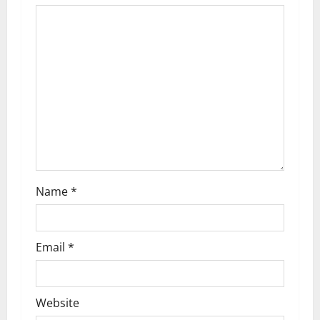
o
n
Name
*
Email
*
Website