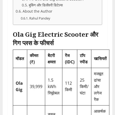
बुकिंग और डिलीवरी डिटेल्स
About the Author
Rahul Pandey
Ola Gig Electric Scooter और
गिग प्लस के फीचर्स
कीमत
बैटरी
रेंज
टॉप
मॉडल
खासियतें
(₹)
क्षमता
(IDC)
स्पीड
मजबूत
1.5
25
ढांचा
Ola
112
39,999
kWh
किमी/
और
Gig
किमी
रिमूवेबल
घंटा
लगेज
रैक
आकर्षक
ड्यूल