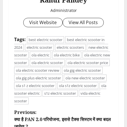
Administrator
Visit Website
View All Posts
Tags:
best electric scooter
best electric scooter in
2024
electric scooter
electric scooters
new electric
scooter
ola electric
ola electric bike
ola electric new
scooter
ola electric scooter
ola electric scooter price
ola electric scooter review
ola gig electric scooter
ola gig plus electric scooter
ola new electric scooter
ola s1 z electric scooter
ola s1z electric scooter
ola
scooter electric
s1z electric scooter
vida electric
scooter
P
Previous:
क्या है PAN 2.0 परियोजना, इससे टैक्स सिस्टम में क्या बदल
o
जायेगा ?