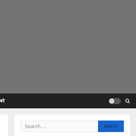
रे
Search
for: