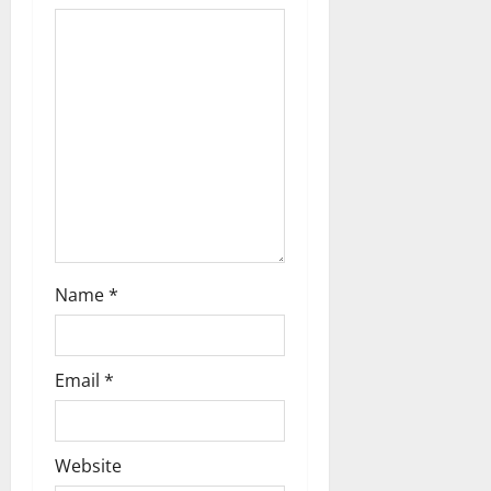
i
o
n
Name
*
Email
*
Website