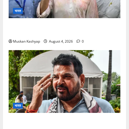
भारत
Prashant Kishor Victory in Bankipur: BJP
को 19,324 वोटों से हराया, RJD तीसरे स्थान पर
Muskan Kashyap
August 4, 2026
0
भारत
Brij Bhushan Sharan Singh Acquitted:
WFI Sexual Harassment Case में दिल्ली कोर्ट से