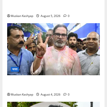
के बीच राहुल गांधी से मिले किरेन रिजिजू, विपक्ष का शाह के
खिलाफ प्रदर्शन
Muskan Kashyap
August 5, 2026
0
भारत
Prashant Kishor Victory in Bankipur: BJP
को 19,324 वोटों से हराया, RJD तीसरे स्थान पर
Muskan Kashyap
August 4, 2026
0