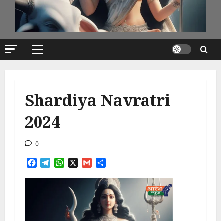
Primary
Menu
Shardiya Navratri
2024
0
Facebook
Telegram
WhatsApp
X
Gmail
Share