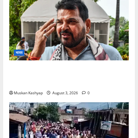
भारत
Brij Bhushan Sharan Singh Acquitted:
WFI Sexual Harassment Case में दिल्ली कोर्ट से
बरी, Bajrang Punia जाएंगे हाईकोर्ट
Muskan Kashyap
August 3, 2026
0