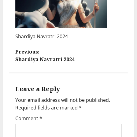
Shardiya Navratri 2024
P
Previous:
Shardiya Navratri 2024
o
s
Leave a Reply
t
Your email address will not be published.
n
Required fields are marked
*
a
Comment
*
v