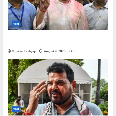
भारत
Prashant Kishor Victory in Bankipur: BJP
को 19,324 वोटों से हराया, RJD तीसरे स्थान पर
Muskan Kashyap
August 4, 2026
0
भारत