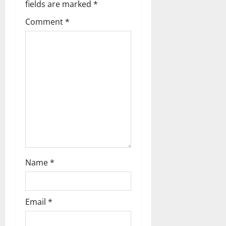
a
fields are marked
*
t
Comment
*
i
o
n
Name
*
Email
*