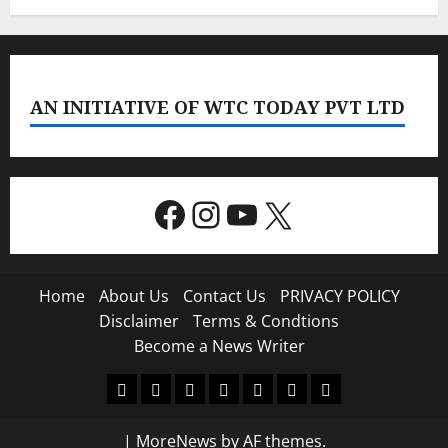
AN INITIATIVE OF WTC TODAY PVT LTD
Facebook
Instagram
YouTube
X
Home
About Us
Contact Us
PRIVACY POLICY
Disclaimer
Terms & Condtions
Become a News Writer
Home
About
Contact
PRIVACY
Disclaimer
Terms
Become
Us
Us
POLICY
&
a
|
MoreNews
by AF themes.
Condtions
News