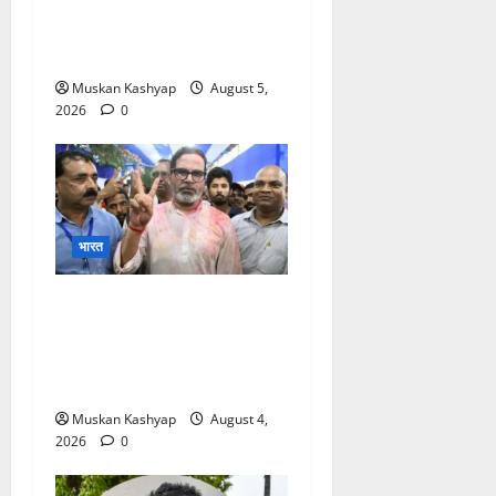
बीच राहुल गांधी से मिले किरेन
रिजिजू, विपक्ष का शाह के खिलाफ
प्रदर्शन
Muskan Kashyap
August 5,
2026
0
भारत
Prashant Kishor
Victory in Bankipur:
BJP को 19,324 वोटों से हराया,
RJD तीसरे स्थान पर
Muskan Kashyap
August 4,
2026
0