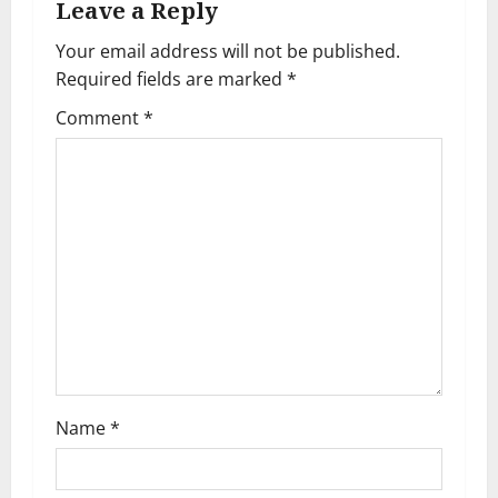
Leave a Reply
n
Your email address will not be published.
a
Required fields are marked
*
Comment
*
v
i
g
a
t
i
o
Name
*
n