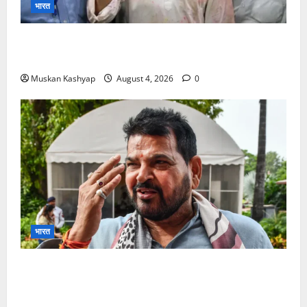
भारत
Prashant Kishor Victory in Bankipur: BJP
को 19,324 वोटों से हराया, RJD तीसरे स्थान पर
Muskan Kashyap
August 4, 2026
0
भारत
Brij Bhushan Sharan Singh Acquitted:
WFI Sexual Harassment Case में दिल्ली कोर्ट से
बरी, Bajrang Punia जाएंगे हाईकोर्ट