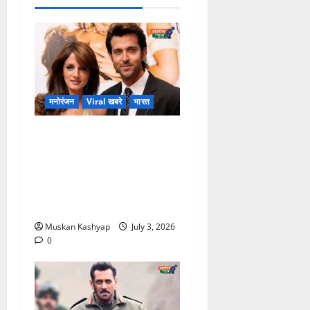
मनोरंजन
Viral खबरे
भारत
Hrithik Roshan-
Sussanne Khan
Divorce Update: ₹400
करोड़ Alimony Claim पर
आया बड़ा खुलासा
Muskan Kashyap
July 3, 2026
0