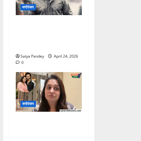
मनोरंजन
Salman Khan ने किया बड़ा
ऐलान, ईद 2027 पर
“Matrubhoomi” होगी
रिलीज
Satya Pandey
April 24, 2026
0
मनोरंजन
Dipika Kakar Health
Update: Surgery के बाद
फिर निकला Cyst, बोलीं- ‘मैं अब