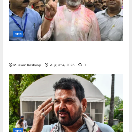
भारत
Prashant Kishor Victory in Bankipur: BJP
को 19,324 वोटों से हराया, RJD तीसरे स्थान पर
Muskan Kashyap
August 4, 2026
0
भारत