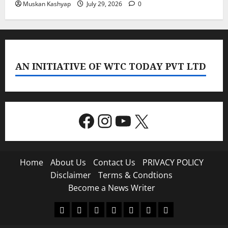
Muskan Kashyap
July 29, 2026
0
AN INITIATIVE OF WTC TODAY PVT LTD
Facebook
Instagram
YouTube
X
Home
About Us
Contact Us
PRIVACY POLICY
Disclaimer
Terms & Condtions
Become a News Writer
Home
About
Contact
PRIVACY
Disclaimer
Terms
Become
Us
Us
POLICY
&
a