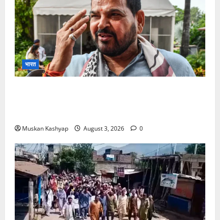
भारत
Brij Bhushan Sharan Singh Acquitted:
WFI Sexual Harassment Case में दिल्ली कोर्ट से
बरी, Bajrang Punia जाएंगे हाईकोर्ट
Muskan Kashyap
August 3, 2026
0