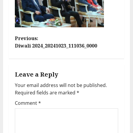
P
Previous:
Diwali 2024_20241023_111036_0000
o
s
Leave a Reply
t
Your email address will not be published.
n
Required fields are marked
*
a
Comment
*
v
i