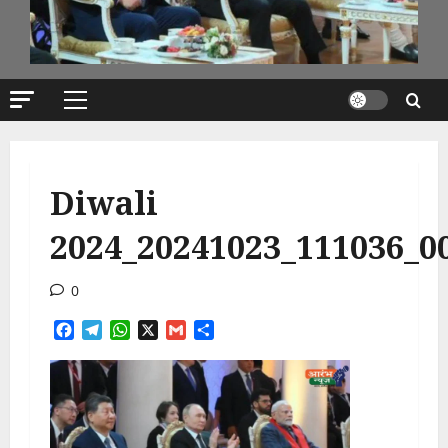
Primary
Menu
Diwali
2024_20241023_111036_0
0
Facebook
Telegram
WhatsApp
X
Gmail
Share