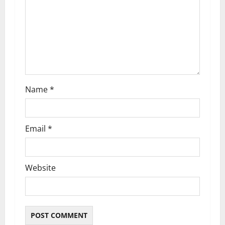
g
a
t
i
Name
*
o
n
Email
*
Website