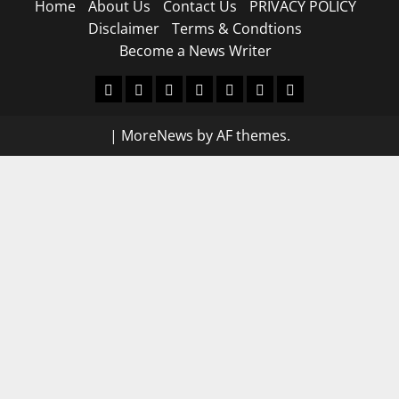
Home
About Us
Contact Us
PRIVACY POLICY
Disclaimer
Terms & Condtions
Become a News Writer
Home
About
Contact
PRIVACY
Disclaimer
Terms
Become
Us
Us
POLICY
&
a
|
MoreNews
by AF themes.
Condtions
News
Writer