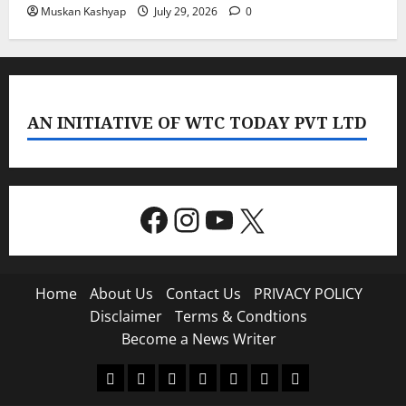
Muskan Kashyap
July 29, 2026
0
AN INITIATIVE OF WTC TODAY PVT LTD
Facebook
Instagram
YouTube
X
Home
About Us
Contact Us
PRIVACY POLICY
Disclaimer
Terms & Condtions
Become a News Writer
Home
About
Contact
PRIVACY
Disclaimer
Terms
Become
Us
Us
POLICY
&
a