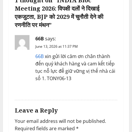
v
1 thought on “
INDIA Bloc
Meeting 2026: विपक्षी दलों ने दिखाई
i
एकजुटता, BJP को 2029 में चुनौती देने की
g
रणनीति पर मंथन
”
a
66B
says:
June 13, 2026 at 11:37 PM
t
66B
xin gửi lời cảm ơn chân thành
i
đến quý khách hàng và cam kết tiếp
tục nỗ lực để giữ vững vị thế nhà cái
o
số 1. TONY06-13
n
REPLY
Leave a Reply
Your email address will not be published.
Required fields are marked
*