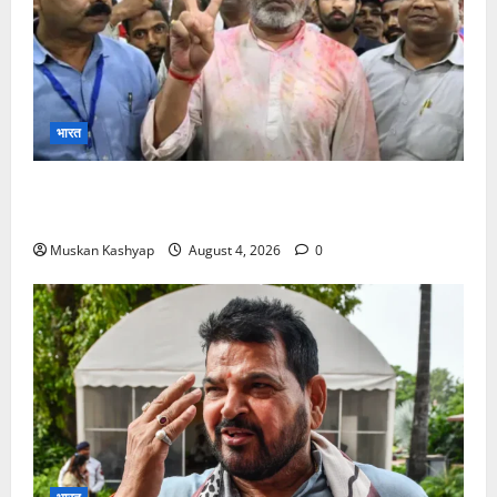
भारत
Prashant Kishor Victory in Bankipur: BJP
को 19,324 वोटों से हराया, RJD तीसरे स्थान पर
Muskan Kashyap
August 4, 2026
0