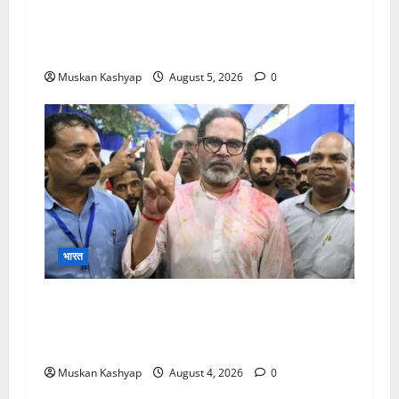
Parliament Monsoon Session 2026:
गतिरोध के बीच राहुल गांधी से मिले किरेन रिजिजू, विपक्ष
का शाह के खिलाफ प्रदर्शन
Muskan Kashyap
August 5, 2026
0
भारत
Prashant Kishor Victory in
Bankipur: BJP को 19,324 वोटों से हराया, RJD
तीसरे स्थान पर
Muskan Kashyap
August 4, 2026
0