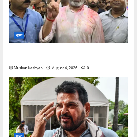
भारत
Prashant Kishor Victory in Bankipur: BJP
को 19,324 वोटों से हराया, RJD तीसरे स्थान पर
Muskan Kashyap
August 4, 2026
0
भारत