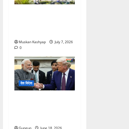
Syria Damascus
Explosion: France के
राष्ट्रपति मैक्रो के सीरिया दौरे के
दौरान हुए ब्लास्ट,18 लोग घायल
Muskan Kashyap
July 7, 2026
0
देश विदेश
Modi-Trump की बड़ी
मुलाकात, क्या बदल जाएगा
India-America का
समीकरण?
Gungun
June 18, 2026