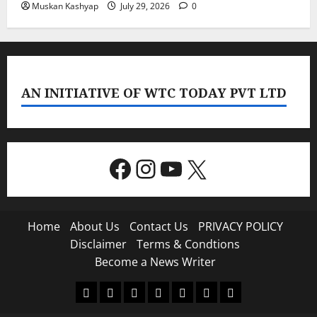
Muskan Kashyap
July 29, 2026
0
AN INITIATIVE OF WTC TODAY PVT LTD
Facebook
Instagram
YouTube
X
Home
About Us
Contact Us
PRIVACY POLICY
Disclaimer
Terms & Condtions
Become a News Writer
Home
About
Contact
PRIVACY
Disclaimer
Terms
Become
Us
Us
POLICY
&
a