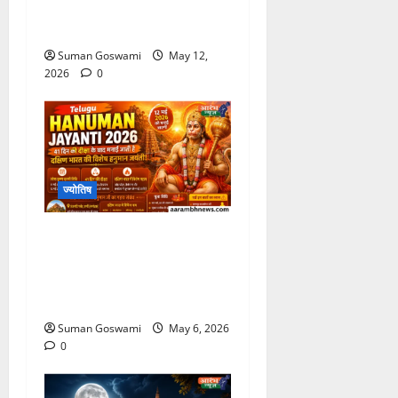
पूजा विधि और आज से लागू होने
वाले नियम
Suman Goswami
May 12,
2026
0
ज्योतिष
Hanuman Jayanti
2026: अंजनाद्रि पर्वत से जुड़ा
भगवान हनुमान का रहस्य जानकर
रह जाएंगे हैरान
Suman Goswami
May 6, 2026
0