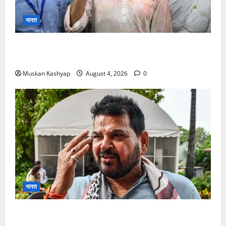
भारत
Prashant Kishor Victory in Bankipur: BJP
को 19,324 वोटों से हराया, RJD तीसरे स्थान पर
Muskan Kashyap
August 4, 2026
0
भारत
Brij Bhushan Sharan Singh Acquitted:
WFI Sexual Harassment Case में दिल्ली कोर्ट से