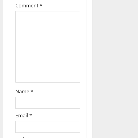
a
Comment
*
t
i
o
n
Name
*
Email
*