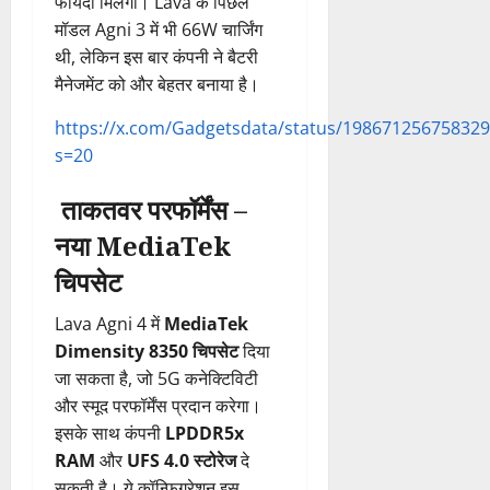
फायदा मिलेगा। Lava के पिछले
मॉडल Agni 3 में भी 66W चार्जिंग
थी, लेकिन इस बार कंपनी ने बैटरी
मैनेजमेंट को और बेहतर बनाया है।
https://x.com/Gadgetsdata/status/19867125675832
s=20
ताकतवर परफॉर्मेंस –
नया MediaTek
चिपसेट
Lava Agni 4 में
MediaTek
Dimensity 8350 चिपसेट
दिया
जा सकता है, जो 5G कनेक्टिविटी
और स्मूद परफॉर्मेंस प्रदान करेगा।
इसके साथ कंपनी
LPDDR5x
RAM
और
UFS 4.0 स्टोरेज
दे
सकती है। ये कॉन्फ़िगरेशन इस