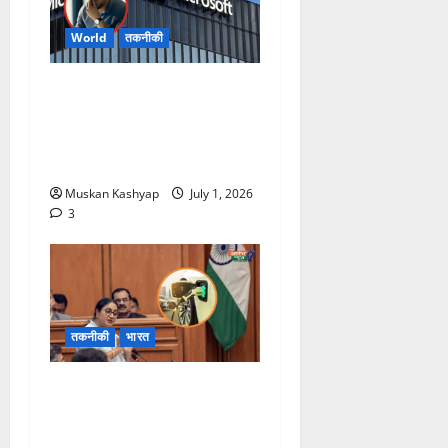
World
तकनीकी
Microsoft Layoffs
2026: माइक्रोसॉफ्ट में फिर होगी
बड़ी छंटनी? 5,000 से ज़्यदा
कर्मचारियों की जा सकती है नौकरी
Muskan Kashyap
July 1, 2026
3
तकनीकी
भारत
Delhi EV Policy 2026:
EV खरीदने पर मिलेगा बड़ा
फायदा, Petrol वाहनों पर होंगे