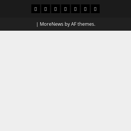
Home
About
Contact
PRIVACY
Disclaimer
Terms
Become
Us
Us
POLICY
&
a
|
MoreNews
by AF themes.
Condtions
News
Writer