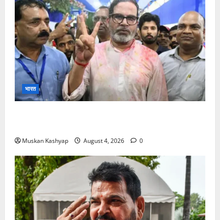
भारत
Prashant Kishor Victory in Bankipur: BJP
को 19,324 वोटों से हराया, RJD तीसरे स्थान पर
Muskan Kashyap
August 4, 2026
0