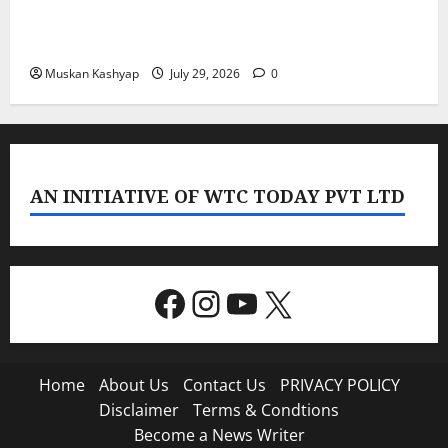
PoK Firing: Rawalkot में सुरक्षाबलों की गोलीबारी, 14
प्रदर्शनकारियों की मौत; चश्मदीदों ने बताया पूरा मंजर
Muskan Kashyap
July 29, 2026
0
AN INITIATIVE OF WTC TODAY PVT LTD
Facebook
Instagram
YouTube
X
Home
About Us
Contact Us
PRIVACY POLICY
Disclaimer
Terms & Condtions
Become a News Writer