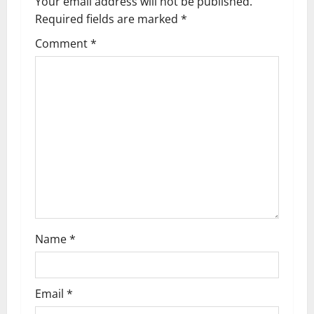
Your email address will not be published.
a
Required fields are marked
*
Comment
*
v
i
g
a
t
i
o
Name
*
n
Email
*