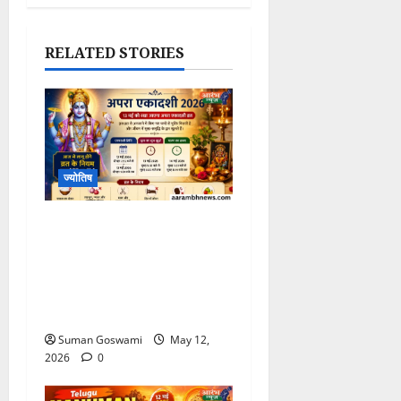
RELATED STORIES
ज्योतिष
Apara Ekadashi 2026:
13 मई को रखा जाएगा अपरा
एकादशी व्रत, जानिए शुभ मुहूर्त,
पूजा विधि और आज से लागू होने
वाले नियम
Suman Goswami
May 12,
2026
0