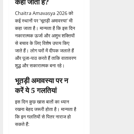
कहा
जाता
है?
Chaitra Amavasya 2026
को
कई
स्थानों
पर ‘
भूतड़ी
अमावस्या’
भी
कहा
जाता
है।
मान्यता
है
कि
इस
दिन
नकारात्मक
ऊर्जा
और
अशुभ
शक्तियों
से
बचाव
के
लिए
विशेष
उपाय
किए
जाते
हैं।
लोग
घरों
में
दीपक
जलाते
हैं
और
पूजा-
पाठ
करते
हैं
ताकि
वातावरण
शुद्ध
और
सकारात्मक
बना
रहे।
भूतड़ी
अमावस्या
पर
न
करें
ये
5
गलतियां
इस
दिन
कुछ
खास
बातों
का
ध्यान
रखना
बेहद
जरूरी
होता
है।
मान्यता
है
कि
इन
गलतियों
से
पितर
नाराज
हो
सकते
हैं: