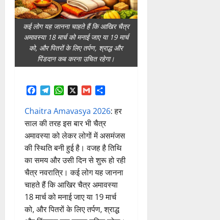
कई लोग यह जानना चाहते हैं कि आखिर चैत्र
अमावस्या 18 मार्च को मनाई जाए या 19 मार्च
को, और पितरों के लिए तर्पण, श्राद्ध और
पिंडदान कब करना उचित रहेगा।
Facebook
Telegram
WhatsApp
X
Gmail
Share
Chaitra Amavasya 2026
: हर
साल
की
तरह
इस
बार
भी
चैत्र
अमावस्या
को
लेकर
लोगों
में
असमंजस
की
स्थिति
बनी
हुई
है।
वजह
है
तिथि
का
समय
और
उसी
दिन
से
शुरू
हो
रही
चैत्र
नवरात्रि।
कई
लोग
यह
जानना
चाहते
हैं
कि
आखिर
चैत्र
अमावस्या
18
मार्च
को
मनाई
जाए
या
19
मार्च
को,
और
पितरों
के
लिए
तर्पण,
श्राद्ध