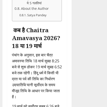
ये 5 गलतियां
About the Author
Satya Pandey
कब
है Chaitra
Amavasya 2026
?
18
या
19
मार्च
पंचांग
के
अनुसार,
इस
बार
चैत्र
अमावस्या
तिथि
18
मार्च
सुबह
8:
25
बजे
से
शुरू
होकर
19
मार्च
सुबह
6:
52
बजे
तक
रहेगी।
हिंदू
धर्म
में
किसी
भी
व्रत
या
पर्व
की
तिथि
का
निर्धारण
उदयातिथि
यानी
सूर्योदय
के
समय
मौजूद
तिथि
के
आधार
पर
किया
जाता
है।
19
मार्च
को
सूर्योदय
सुबह
6:
26
बजे