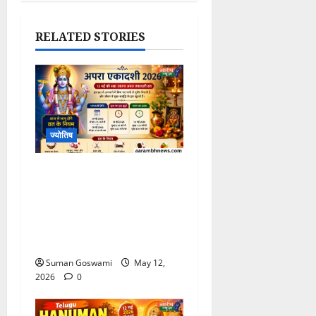
RELATED STORIES
ज्योतिष
Apara Ekadashi 2026:
13 मई को रखा जाएगा अपरा
एकादशी व्रत, जानिए शुभ मुहूर्त,
पूजा विधि और आज से लागू होने
वाले नियम
Suman Goswami
May 12,
2026
0