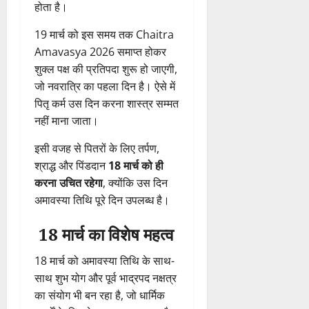
होता
है।
19
मार्च
को
इस
समय
तक Chaitra
Amavasya 2026
समाप्त
होकर
शुक्ल
पक्ष
की
प्रतिपदा
शुरू
हो
जाएगी,
जो
नवरात्रि
का
पहला
दिन
है।
ऐसे
में
पितृ
कर्म
उस
दिन
करना
शास्त्र
सम्मत
नहीं
माना
जाता।
इसी
वजह
से
पितरों
के
लिए
तर्पण,
श्राद्ध
और
पिंडदान
18
मार्च
को
ही
करना
उचित
रहेगा
,
क्योंकि
उस
दिन
अमावस्या
तिथि
पूरे
दिन
उपलब्ध
है।
18
मार्च
का
विशेष
महत्व
18
मार्च
को
अमावस्या
तिथि
के
साथ-
साथ
शुभ
योग
और
पूर्व
भाद्रपद
नक्षत्र
का
संयोग
भी
बन
रहा
है,
जो
धार्मिक