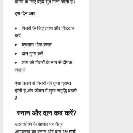
कार्यों
के
लिए
बेहद
शुभ
माना
जाता
है।
इस
दिन
आप:
पितरों
के
लिए
तर्पण
और
पिंडदान
करें
ब्राह्मण
भोज
कराएं
दान-
पुण्य
करें
शाम
को
पितरों
के
नाम
से
दीपक
जलाएं
ऐसा
करने
से
पितरों
की
कृपा
प्राप्त
होती
है
और
जीवन
में
सुख-
समृद्धि
बढ़ती
है।
स्नान
और
दान
कब
करें?
उदयातिथि
के
आधार
पर
चैत्र
अमावस्या
का
स्नान
और
दान
19
मार्च