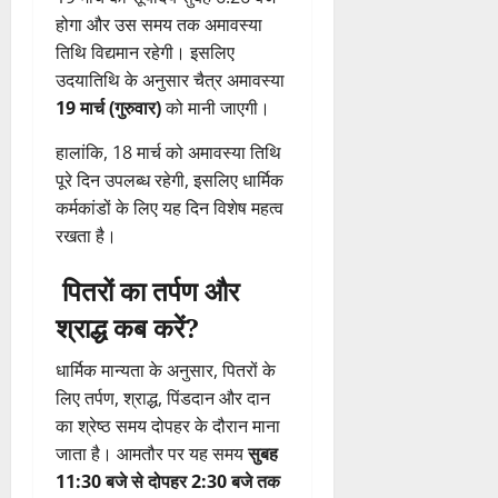
होगा
और
उस
समय
तक
अमावस्या
तिथि
विद्यमान
रहेगी।
इसलिए
उदयातिथि
के
अनुसार
चैत्र
अमावस्या
19
मार्च (
गुरुवार)
को
मानी
जाएगी।
हालांकि,
18
मार्च
को
अमावस्या
तिथि
पूरे
दिन
उपलब्ध
रहेगी,
इसलिए
धार्मिक
कर्मकांडों
के
लिए
यह
दिन
विशेष
महत्व
रखता
है।
पितरों
का
तर्पण
और
श्राद्ध
कब
करें?
धार्मिक
मान्यता
के
अनुसार,
पितरों
के
लिए
तर्पण,
श्राद्ध,
पिंडदान
और
दान
का
श्रेष्ठ
समय
दोपहर
के
दौरान
माना
जाता
है।
आमतौर
पर
यह
समय
सुबह
11:
30
बजे
से
दोपहर
2:
30
बजे
तक