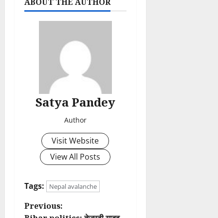
ABOUT THE AUTHOR
Satya Pandey
Author
Visit Website
View All Posts
Tags:
Nepal avalanche
P
Previous: