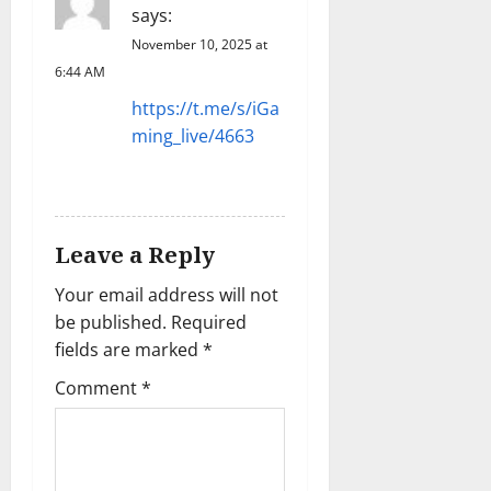
says:
o
November 10, 2025 at
6:44 AM
n
https://t.me/s/iGa
ming_live/4663
REPLY
Leave a Reply
Your email address will not
be published.
Required
fields are marked
*
Comment
*