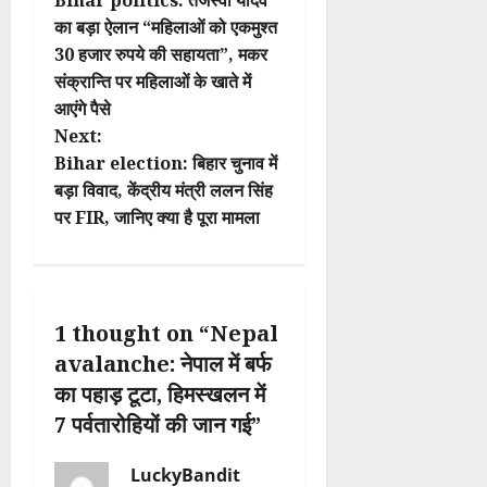
Bihar politics: तेजस्वी यादव
o
का बड़ा ऐलान “महिलाओं को एकमुश्त
30 हजार रुपये की सहायता”, मकर
s
संक्रान्ति पर महिलाओं के खाते में
t
आएंगे पैसे
Next:
n
Bihar election: बिहार चुनाव में
बड़ा विवाद, केंद्रीय मंत्री ललन सिंह
a
पर FIR, जानिए क्या है पूरा मामला
v
i
1 thought on “
Nepal
g
avalanche: नेपाल में बर्फ
a
का पहाड़ टूटा, हिमस्खलन में
7 पर्वतारोहियों की जान गई
”
t
i
LuckyBandit