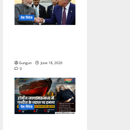
देश विदेश
Modi-Trump की बड़ी
मुलाकात, क्या बदल जाएगा
India-America का
समीकरण?
Gungun
June 18, 2026
0
देश विदेश
Hormuz Strait
Attack: ईरान-अमेरिका