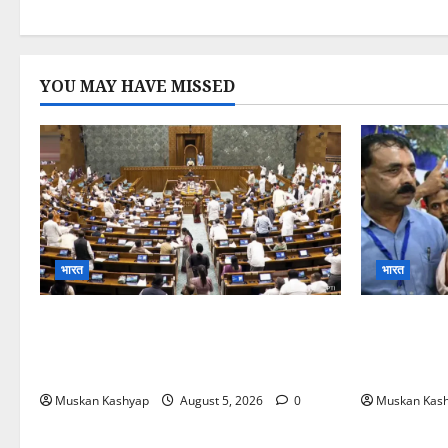
YOU MAY HAVE MISSED
भारत
भारत
Parliament Monsoon Session
Prashant
2026: गतिरोध के बीच राहुल गांधी से मिले किरेन
Bankipur: 
रिजिजू, विपक्ष का शाह के खिलाफ प्रदर्शन
हराया, RJD त
Muskan Kashyap
August 5, 2026
0
Muskan Kas