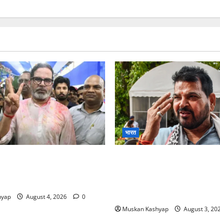
भारत
 Kishor Victory in
Brij Bhushan Sharan 
BJP को 19,324 वोटों से
Acquitted: WFI Sexual
ीसरे स्थान पर
Harassment Case में दिल्ली क
Bajrang Punia जाएंगे हाईकोर
hyap
August 4, 2026
0
Muskan Kashyap
August 3, 20