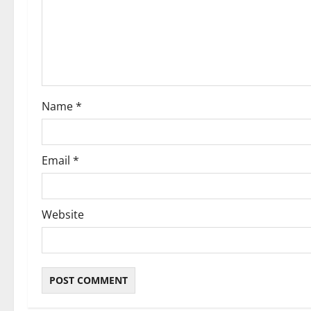
g
a
t
i
Name
*
o
n
Email
*
Website