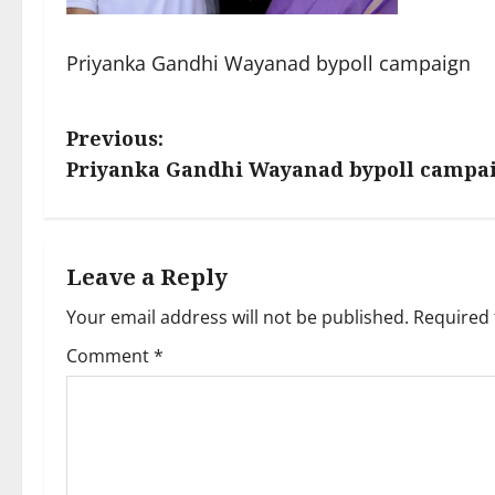
Priyanka Gandhi Wayanad bypoll campaign
P
Previous:
Priyanka Gandhi Wayanad bypoll campa
o
s
t
Leave a Reply
Your email address will not be published.
Required 
n
Comment
*
a
v
i