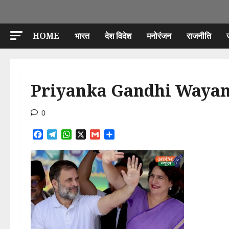
HOME
भारत
देश विदेश
मनोरंजन
राजनीति
Priyanka Gandhi Wayan
0
Facebook
Telegram
WhatsApp
X
Gmail
Share