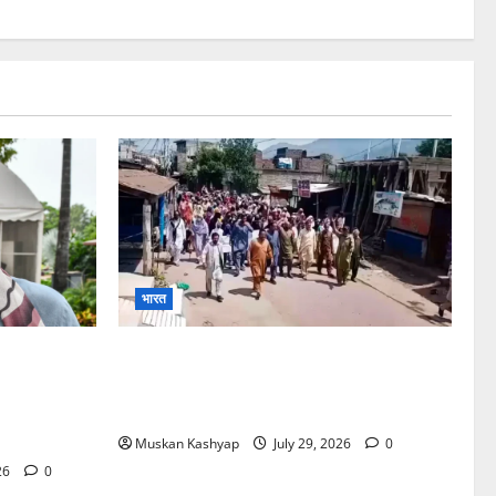
भारत
Singh
PoK Firing: Rawalkot में सुरक्षाबलों की
गोलीबारी, 14 प्रदर्शनकारियों की मौत; चश्मदीदों
ोर्ट से बरी,
ने बताया पूरा मंजर
्ट
Muskan Kashyap
July 29, 2026
0
26
0