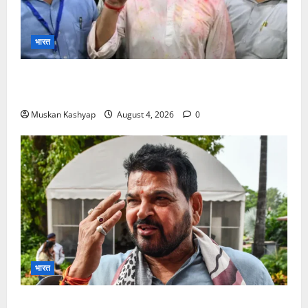
भारत
Prashant Kishor Victory in Bankipur: BJP
को 19,324 वोटों से हराया, RJD तीसरे स्थान पर
Muskan Kashyap
August 4, 2026
0
भारत
Brij Bhushan Sharan Singh Acquitted: