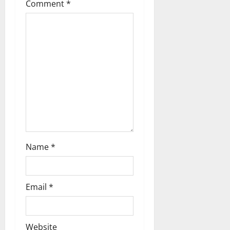
Comment
*
i
o
n
Name
*
Email
*
Website