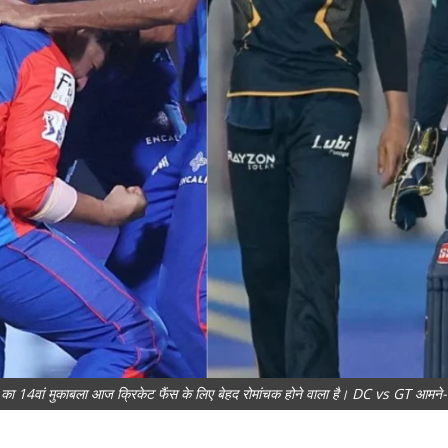
ा 14वां मुकाबला आज क्रिकेट फैंस के लिए बेहद रोमांचक होने वाला है। DC vs GT आमने-स