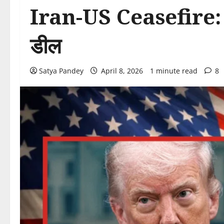
Iran-US Ceasefire: पर्दे
डील
Satya Pandey
April 8, 2026
1 minute read
8