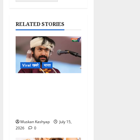
RELATED STORIES
Viral खबरे
भारत
Bageshwar Baba
News: छोटे भाई शालिग्राम से
रिश्ता टोन का दावा, फायरिंग केस
पर बोले-“अपराध किया है तो
कड़ी सजा मिले”
Muskan Kashyap
July 15,
2026
0