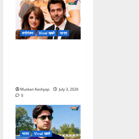
मनोरंजन
Viral खबरे
भारत
Hrithik Roshan-
Sussanne Khan
Divorce Update: ₹400
करोड़ Alimony Claim पर
आया बड़ा खुलासा
Muskan Kashyap
July 3, 2026
0
भारत
Viral खबरे