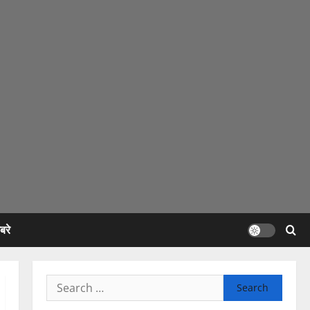
रे
Search
for: