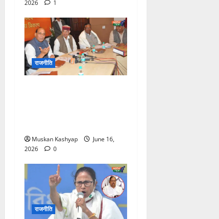
2026
1
राजनीति
BJP Meeting: राजनाथ सिंह
के आवास पर 4 घंटे तक चला
मंथन, संगठन में बड़े बदलावों के
संकेत
Muskan Kashyap
June 16,
2026
0
राजनीति