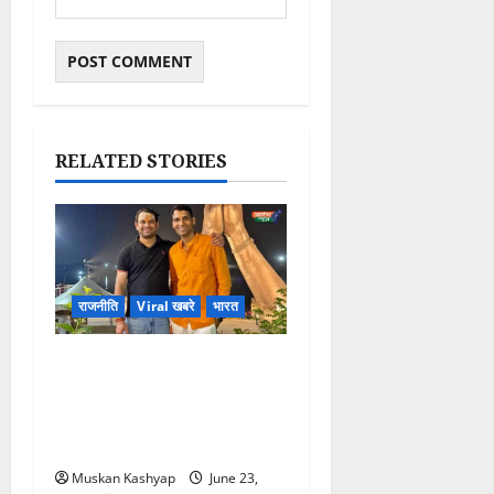
RELATED STORIES
राजनीति
Viral खबरे
भारत
Tej Pratap Yadav के
सरकारी आवास में बड़ी चोरी! पार्टी
फण्ड के 20 लाख रुपये गायब,
PA के खिलाफ FIR दर्ज
Muskan Kashyap
June 23,